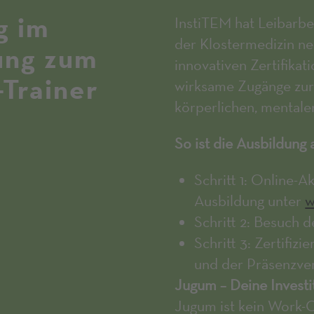
g im
InstiTEM hat Leibarbe
der Klostermedizin neu
ung zum
innovativen Zertifikat
-Trainer
wirksame Zugänge zur 
körperlichen, mentale
So ist die Ausbildung 
Schritt 1: Online
Ausbildung unter
w
Schritt 2: Besuch 
Schritt 3: Zertifiz
und der Präsenzver
Jugum – Deine Investi
Jugum ist kein Work-O