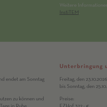
Weitere Informationen
InstiTEM
.
Unterbringung 
und endet am Sonntag
Freitag, den 23.10.20
bis Sonntag, den 25.1
utzen zu können und
Preise:
Tage in Ruhe
EZHof 322,- €