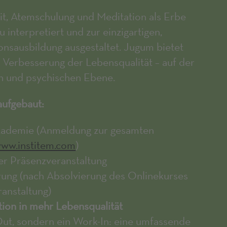
it, Atemschulung und Meditation als Erbe
 interpretiert und zur einzigartigen,
ionsausbildung ausgestaltet. Jugum bietet
Verbesserung der Lebensqualität – auf der
n und psychischen Ebene.
aufgebaut:
-Akademie (Anmeldung zur gesamten
ww.institem.com
)
der Präsenzveranstaltung
ierung (nach Absolvierung des Onlinekurses
anstaltung)
tion in mehr Lebensqualität
ut, sondern ein Work-In: eine umfassende