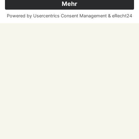
10. März 2027
20:00 Uhr
Mariensaal
Die heilenden Kräfte der inneren Welt
entdecken
Vortrag von Dr. Stephan Peeck