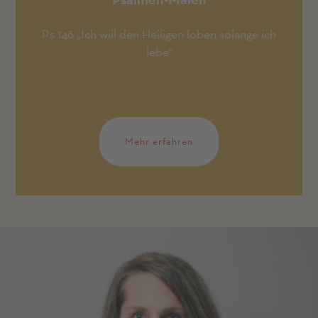
Ps 146 „Ich will den Heiligen loben solange ich
lebe“
Mehr erfahren