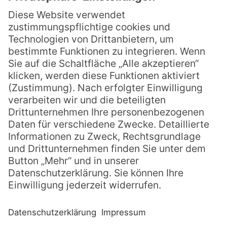
Arenberger Dominikanerinnen
op-schreibt
Vincenzhaus Oberhausen
Spenden
Datenschutz
Impressum
AGB