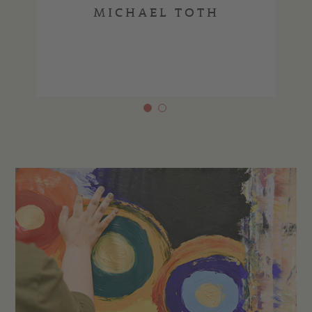
MICHAEL TOTH
GAST
ANJ
N