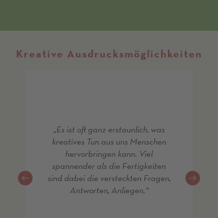
Kreative Ausdrucksmöglichkeiten
was
We
insame
Kreat
Kloster
schöpf
 fällt
Arenb
Es ist oft ganz erstaunlich, was
 den
mi
kreatives Tun aus uns Menschen
r und
Mome
hervorbringen kann. Viel
führen
Jetzt
spannender als die Fertigkeiten
 kann,
lasse
sind dabei die versteckten Fragen,
infach
das ,
Antworten, Anliegen.
alt für
sein. 
derem.
mich 