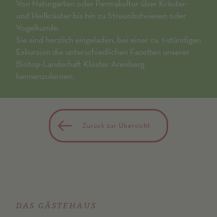
Von Naturgarten oder Permakultur über Kräuter-
und Heilkräuter bis hin zu Streuobstwiesen oder
Vogelkunde.
Sie sind herzlich eingeladen, bei einer ca. 1-stündigen
Exkursion die unterschiedlichen Facetten unserer
Biotop-Landschaft Kloster Arenberg
kennenzulernen.
Zurück zur Übersicht
DAS GÄSTEHAUS