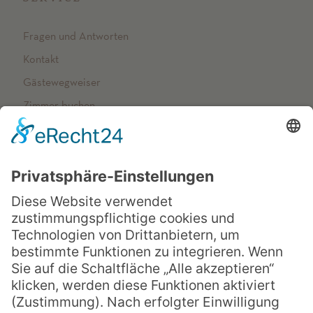
Fragen und Antworten
Kontakt
Gästewegweiser
Zimmer buchen
NETZWERK
Arenberger Dominikanerinnen
op-schreibt
Vincenzhaus Oberhausen