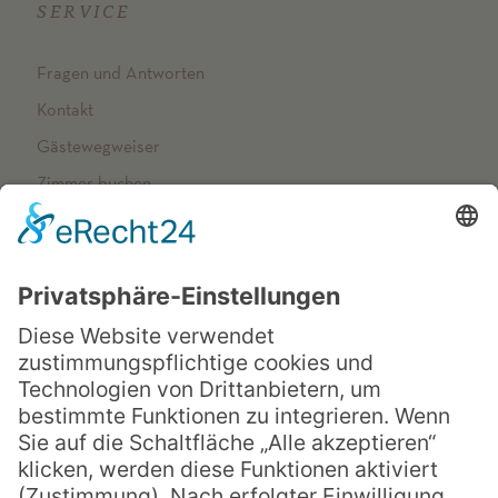
SERVICE
Fragen und Antworten
Kontakt
Gästewegweiser
Zimmer buchen
NETZWERK
Arenberger Dominikanerinnen
op-schreibt
Vincenzhaus Oberhausen