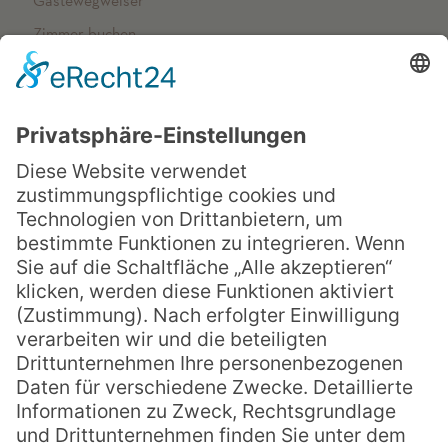
Gästewegweiser
Zimmer buchen
NETZWERK
Arenberger Dominikanerinnen
op-schreibt
Vincenzhaus Oberhausen
Spenden