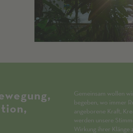
Bewegung,
Gemeinsam wollen wir
begeben, wo immer Ru
tion,
angeborene Kraft, Kre
werden unsere Stimme 
Wirkung ihrer Klänge z