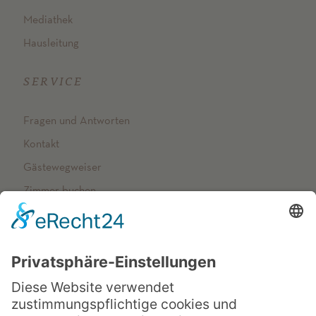
Mediathek
Hausleitung
SERVICE
Fragen und Antworten
Kontakt
Gästewegweiser
Zimmer buchen
NETZWERK
Arenberger Dominikanerinnen
op-schreibt
Vincenzhaus Oberhausen