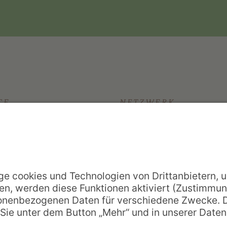
CE
NETZWERK
nd Antworten
Arenberger Dominikanerinnen
op-schreibt
weiser
Vincenzhaus Oberhausen
uchen