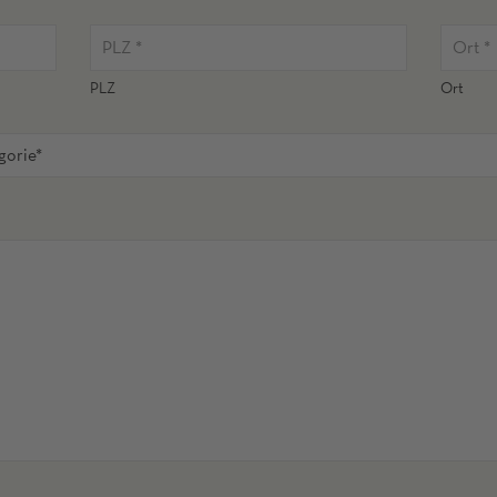
PLZ
Ort
gorie*