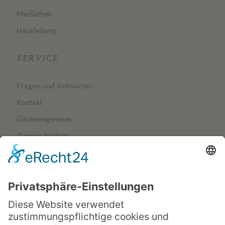
Mediathek
Hausleitung
SERVICE
Fragen und Antworten
Kontakt
Gästewegweiser
Zimmer buchen
NETZWERK
Arenberger Dominikanerinnen
op-schreibt
Vincenzhaus Oberhausen