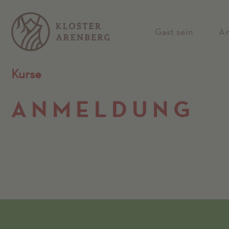
Gast sein
A
Kurse
ANMELD­UNG