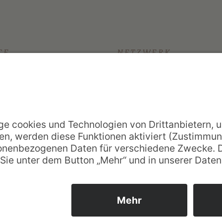
CE
NETZWERK
nd Antworten
Arenberger Dominikanerinnen
op-schreibt
weiser
Vincenzhaus Oberhausen
uchen