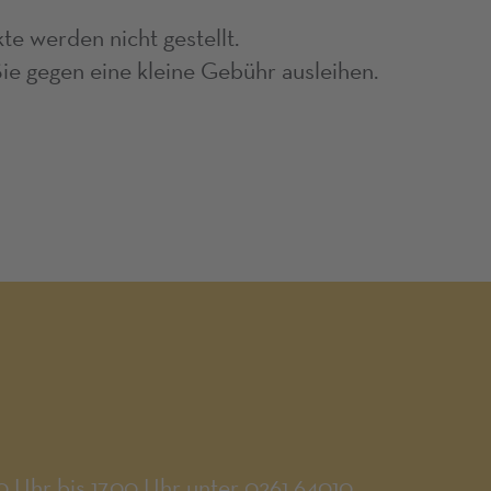
e werden nicht gestellt.
e gegen eine kleine Gebühr ausleihen.
0 Uhr bis 17.00 Uhr unter 0261 64010.