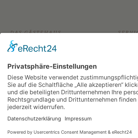
DAS GÄSTEHAUS
SERVI
Stellenangebote
Fragen u
Publikationen und Materialien
Kontakt
Mediathek
Gästeweg
Hausleitung
Zimmer b
Datenschutz
Impressum
AGB
Intern